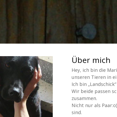
Über mich
Hey, ich bin die Ma
unseren Tieren in e
Ich bin „Landschick
Wir beide passen sc
zusammen.
Nicht nur als Paar:o
sind.