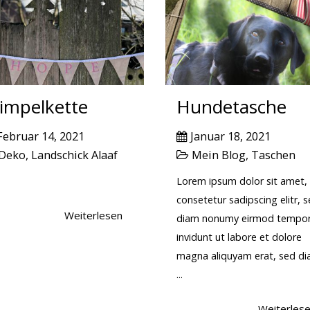
impelkette
Hundetasche
Februar 14, 2021
Januar 18, 2021
Deko
,
Landschick Alaaf
Mein Blog
,
Taschen
Lorem ipsum dolor sit amet,
consetetur sadipscing elitr, 
Weiterlesen
diam nonumy eirmod tempo
invidunt ut labore et dolore
magna aliquyam erat, sed d
...
Weiterles