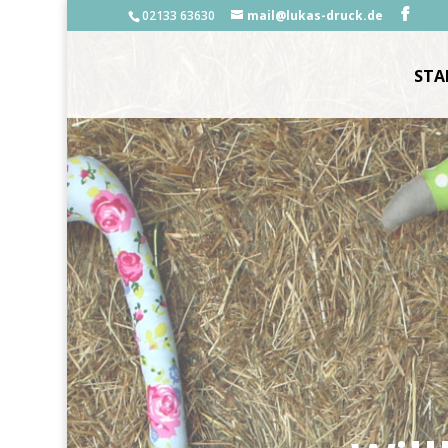
02133 63630
mail@lukas-druck.de
STA